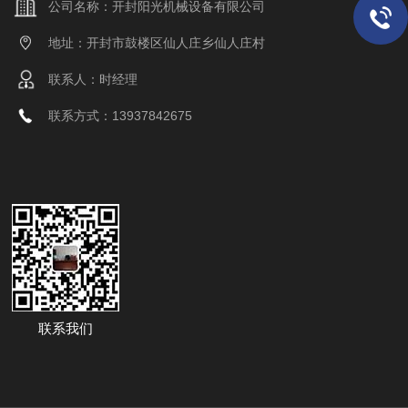
公司名称：开封阳光机械设备有限公司
地址：开封市鼓楼区仙人庄乡仙人庄村
联系人：时经理
联系方式：13937842675
联系我们