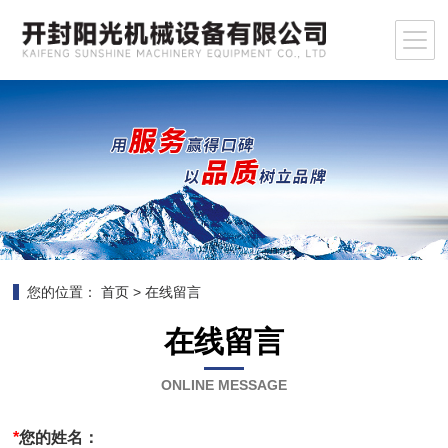
您的位置：
首页
>
在线留言
在线留言
ONLINE MESSAGE
*
您的姓名：